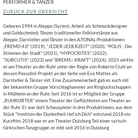
PERFORMER & TÄNZER
ZURÜCK ZUR ÜBERSICHT
Geboren 1994 in Aleppo (Syrien); Arbeit als Schmuckdesigner
und Goldschmied; Tänzer traditioneller Folkloretänze aus
Aleppo; Darsteller und Tänzer in den A.TONAL-Produktionen
„FREMD 4.0“ (2019), "JEDER:JEDERZEIT" (2020), "POLIS - Die
Stimmen der Stadt" (2021), "HYPOCRITES" (2022),
"SUBCUTIS" (2023) und "BREMS:::KRAFT" (2024); 2025 wirkte
er am Theater an der Ruhr unter der Regie von Roberto Ciulli an
dessen Passolini-Projekt an der Seite von Eva Mattes als
Darsteller & Tänzer mit. Eine Zusammenarbeit gab es auch mit
der bekannten Gruppe Vorschlaghammer am Ringlockschuppen
in Mülheim an der Ruhr. Seit 2016 ist er Mitglied der Gruppe
„RUHRORTER“ einem Theater der Geflüchteten am Theater an
der Ruhr. Er war dort Schauspieler in drei Produktionen, aus dem
Stück "Inmitten der Dunkelheit rief ich Dich" entstand 2018 ein
Kurzfilm. 2018 war er am Theater Duisburg Teil einer syrisch-
türkischen Tanzgruppe; er lebt seit 2016 in Duisburg